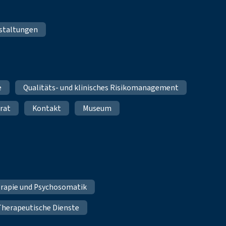
staltungen
e
Qualitäts- und klinisches Risikomanagement
rat
Kontakt
Museum
erapie und Psychosomatik
Therapeutische Dienste