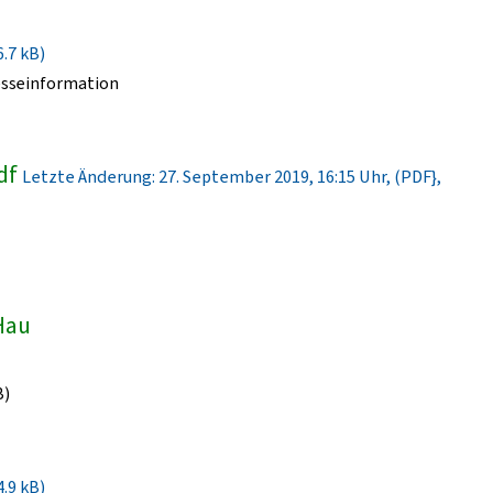
6.7 kB)
esseinformation
df
Letzte Änderung: 27. September 2019, 16:15 Uhr, (PDF},
-Hau
B)
4.9 kB)