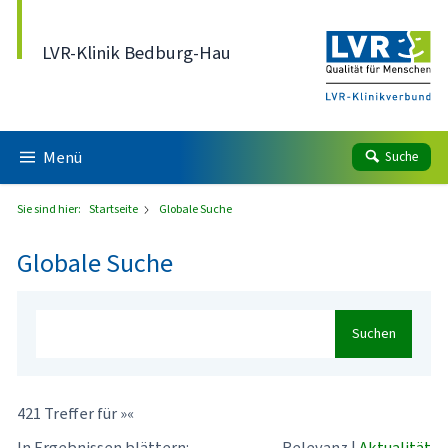
Direkt zum Inhalt
LVR-Klinik Bedburg-Hau
Menü
Suche
Sie sind hier:
Startseite
Globale Suche
Globale Suche
Suchen
421 Treffer für »«
In Ergebnissen blättern:
Relevanz
|
Aktualität