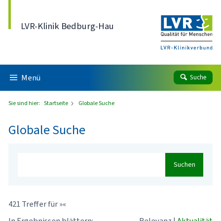
Direkt zum Inhalt
LVR-Klinik Bedburg-Hau
Menü
Suche
Sie sind hier:
Startseite
Globale Suche
Globale Suche
Suchen
421 Treffer für »«
In Ergebnissen blättern:
Relevanz
|
Aktualität