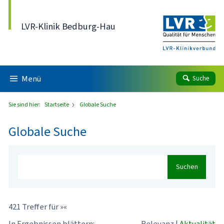
Direkt zum Inhalt
LVR-Klinik Bedburg-Hau
Menü
Suche
Sie sind hier:
Startseite
Globale Suche
Globale Suche
Suchen
421 Treffer für »«
In Ergebnissen blättern:
Relevanz
|
Aktualität