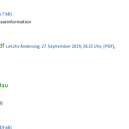
6.7 kB)
esseinformation
df
Letzte Änderung: 27. September 2019, 16:15 Uhr, (PDF},
-Hau
B)
4.9 kB)