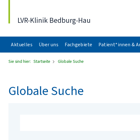
Direkt zum Inhalt
LVR-Klinik Bedburg-Hau
Aktuelles
Über uns
Fachgebiete
Patient*innen & 
Sie sind hier:
Startseite
Globale Suche
Globale Suche