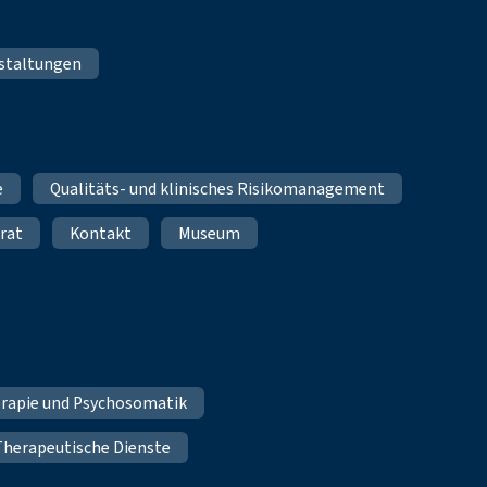
staltungen
e
Qualitäts- und klinisches Risikomanagement
rat
Kontakt
Museum
erapie und Psychosomatik
Therapeutische Dienste