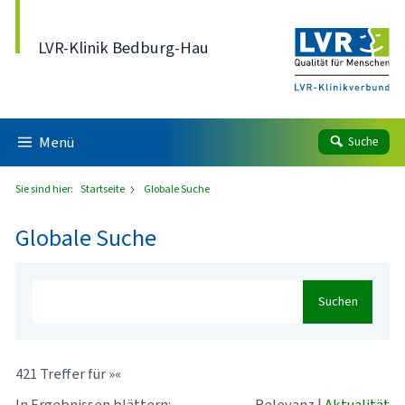
Direkt zum Inhalt
LVR-Klinik Bedburg-Hau
Menü
Suche
Sie sind hier:
Startseite
Globale Suche
Globale Suche
Suchen
421 Treffer für »«
In Ergebnissen blättern:
Relevanz
|
Aktualität