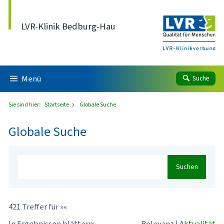
Direkt zum Inhalt
LVR-Klinik Bedburg-Hau
Menü
Suche
Sie sind hier:
Startseite
Globale Suche
Globale Suche
Suchen
421 Treffer für »«
In Ergebnissen blättern:
Relevanz
|
Aktualität