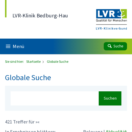
Direkt zum Inhalt
LVR-Klinik Bedburg-Hau
Menü
Suche
Sie sind hier:
Startseite
Globale Suche
Globale Suche
Suchen
421 Treffer für »«
In Ergebnissen blättern:
Relevanz
|
Aktualität