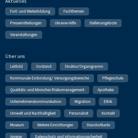
Fußnavigation
Aktuelles
Fort- und Weiterbildung
Fachthemen
Pressemitteilungen
Ukraine-Hilfe
Stellenangebote
Veranstaltungen
Über uns
Leitbild
Vorstand
Struktur/Organigramm
Kommunale Einbindung/ Versorgungsbereiche
Pflegeschule
Qualitäts- und klinisches Risikomanagement
Apotheke
Unternehmenskommunikation
Migration
Ethik
Umwelt und Nachhaltigkeit
Personalrat
Kontakt
Museum
Weitere Einrichtungen
Standortkarte
Anreise
Datenschutz und Informationssicherheit