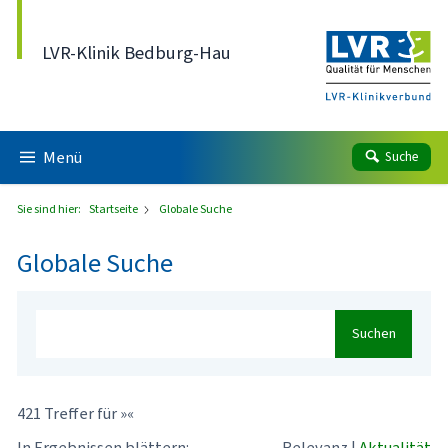
Direkt zum Inhalt
LVR-Klinik Bedburg-Hau
Menü
Suche
Sie sind hier:
Startseite
Globale Suche
Globale Suche
Suchen
421 Treffer für »«
In Ergebnissen blättern:
Relevanz
|
Aktualität