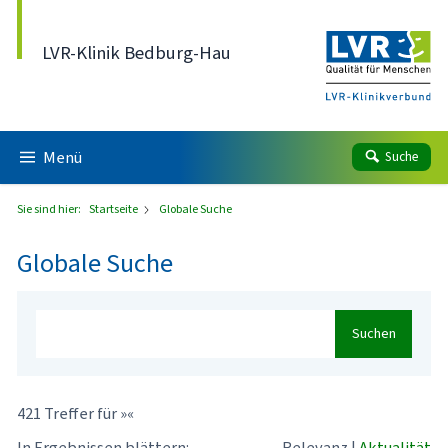
Direkt zum Inhalt
LVR-Klinik Bedburg-Hau
Menü
Suche
Sie sind hier:
Startseite
Globale Suche
Globale Suche
Suchen
421 Treffer für »«
In Ergebnissen blättern:
Relevanz
|
Aktualität