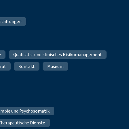
staltungen
e
Qualitäts- und klinisches Risikomanagement
rat
Kontakt
Museum
erapie und Psychosomatik
Therapeutische Dienste