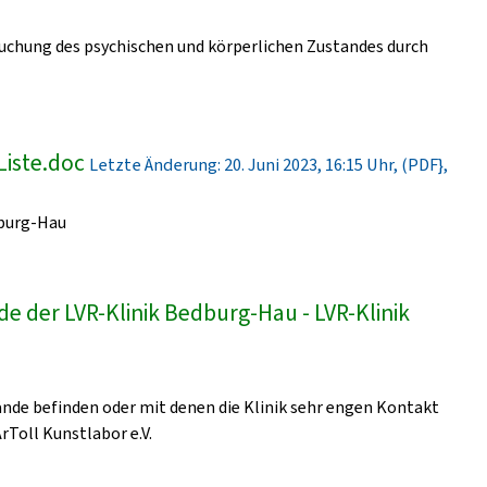
uchung des psychischen und körperlichen Zustandes durch
Liste.doc
Letzte Änderung: 20. Juni 2023, 16:15 Uhr, (PDF},
dburg-Hau
e der LVR-Klinik Bedburg-Hau - LVR-Klinik
lände befinden oder mit denen die Klinik sehr engen Kontakt
ArToll Kunstlabor e.V.