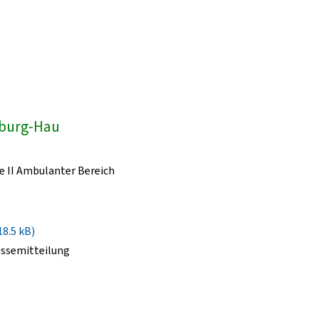
dburg-Hau
e II Ambulanter Bereich
18.5 kB)
essemitteilung