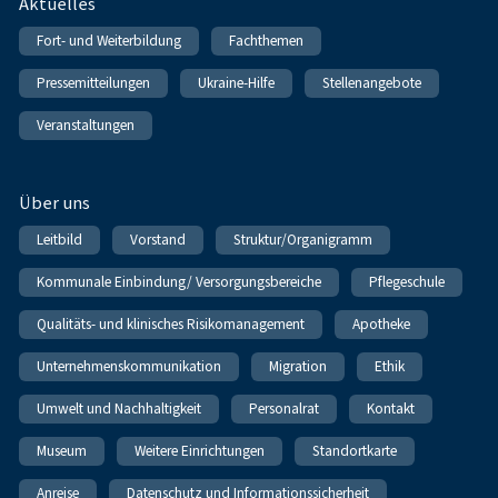
Fußnavigation
Aktuelles
Fort- und Weiterbildung
Fachthemen
Pressemitteilungen
Ukraine-Hilfe
Stellenangebote
Veranstaltungen
Über uns
Leitbild
Vorstand
Struktur/Organigramm
Kommunale Einbindung/ Versorgungsbereiche
Pflegeschule
Qualitäts- und klinisches Risikomanagement
Apotheke
Unternehmenskommunikation
Migration
Ethik
Umwelt und Nachhaltigkeit
Personalrat
Kontakt
Museum
Weitere Einrichtungen
Standortkarte
Anreise
Datenschutz und Informationssicherheit