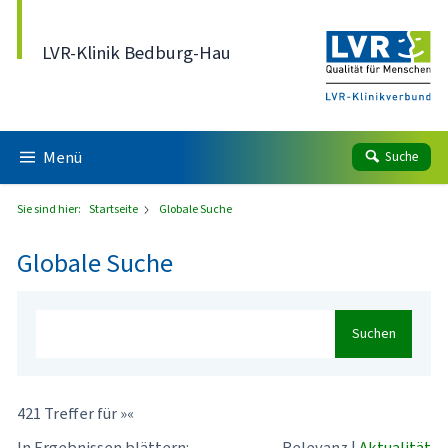
Direkt zum Inhalt
LVR-Klinik Bedburg-Hau
Menü
Suche
Sie sind hier:
Startseite
Globale Suche
Globale Suche
Suchen
421 Treffer für »«
In Ergebnissen blättern:
Relevanz
|
Aktualität