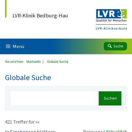
Direkt zum Inhalt
LVR-Klinik Bedburg-Hau
Menü
Suche
Sie sind hier:
Startseite
Globale Suche
Globale Suche
Suchen
421 Treffer für »«
In Ergebnissen blättern:
Relevanz
|
Aktualität