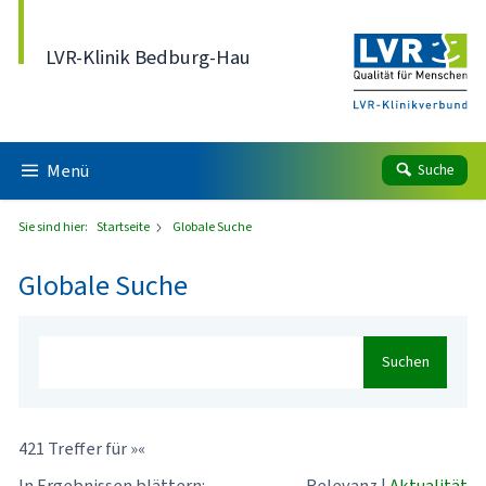
Direkt zum Inhalt
LVR-Klinik Bedburg-Hau
Menü
Suche
Sie sind hier:
Startseite
Globale Suche
Globale Suche
Suchen
421 Treffer für »«
In Ergebnissen blättern:
Relevanz
|
Aktualität