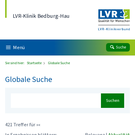
Direkt zum Inhalt
LVR-Klinik Bedburg-Hau
Menü
Suche
Sie sind hier:
Startseite
Globale Suche
Globale Suche
Suchen
421 Treffer für »«
In Ergebnissen blättern:
Relevanz
|
Aktualität