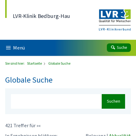
Direkt zum Inhalt
LVR-Klinik Bedburg-Hau
Menü
Suche
Sie sind hier:
Startseite
Globale Suche
Globale Suche
Suchen
421 Treffer für »«
In Ergebnissen blättern:
Relevanz
|
Aktualität