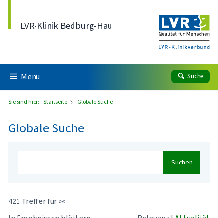
Direkt zum Inhalt
LVR-Klinik Bedburg-Hau
Menü
Suche
Sie sind hier:
Startseite
Globale Suche
Globale Suche
Suchen
421 Treffer für »«
In Ergebnissen blättern:
Relevanz
|
Aktualität