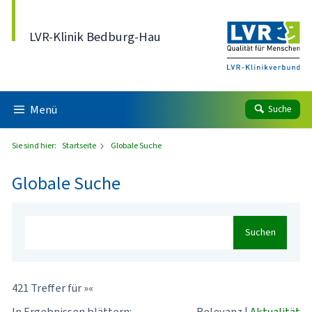
Direkt zum Inhalt
LVR-Klinik Bedburg-Hau
Menü
Suche
Sie sind hier:
Startseite
Globale Suche
Globale Suche
Suchen
421 Treffer für »«
In Ergebnissen blättern:
Relevanz
|
Aktualität