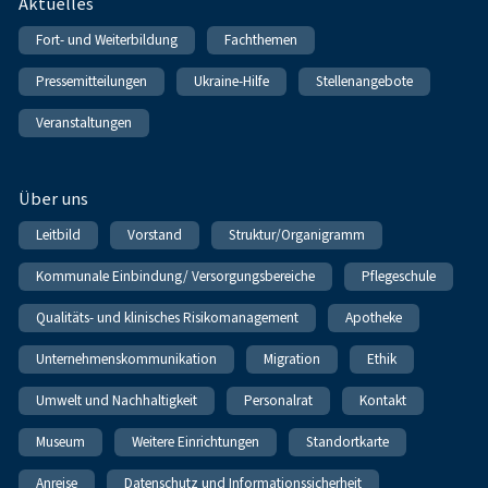
Fußnavigation
Aktuelles
Fort- und Weiterbildung
Fachthemen
Pressemitteilungen
Ukraine-Hilfe
Stellenangebote
Veranstaltungen
Über uns
Leitbild
Vorstand
Struktur/Organigramm
Kommunale Einbindung/ Versorgungsbereiche
Pflegeschule
Qualitäts- und klinisches Risikomanagement
Apotheke
Unternehmenskommunikation
Migration
Ethik
Umwelt und Nachhaltigkeit
Personalrat
Kontakt
Museum
Weitere Einrichtungen
Standortkarte
Anreise
Datenschutz und Informationssicherheit