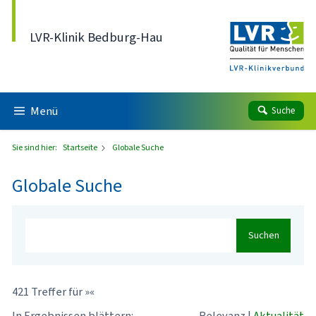
Direkt zum Inhalt
LVR-Klinik Bedburg-Hau
Menü
Suche
Sie sind hier:
Startseite
Globale Suche
Globale Suche
Suchen
421 Treffer für »«
In Ergebnissen blättern:
Relevanz
|
Aktualität