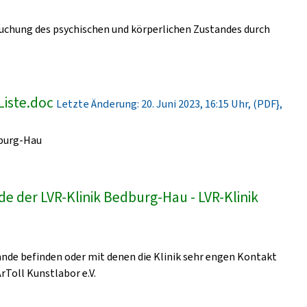
uchung des psychischen und körperlichen Zustandes durch
Liste.doc
Letzte Änderung: 20. Juni 2023, 16:15 Uhr, (PDF},
dburg-Hau
e der LVR-Klinik Bedburg-Hau - LVR-Klinik
lände befinden oder mit denen die Klinik sehr engen Kontakt
ArToll Kunstlabor e.V.