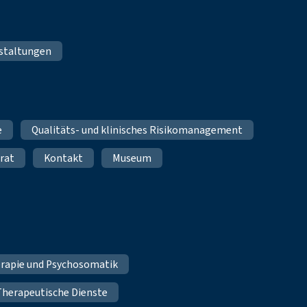
staltungen
e
Qualitäts- und klinisches Risikomanagement
rat
Kontakt
Museum
erapie und Psychosomatik
Therapeutische Dienste