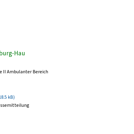
dburg-Hau
e II Ambulanter Bereich
18.5 kB)
essemitteilung