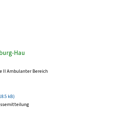
dburg-Hau
e II Ambulanter Bereich
18.5 kB)
essemitteilung