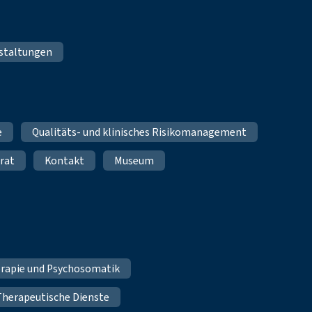
staltungen
e
Qualitäts- und klinisches Risikomanagement
rat
Kontakt
Museum
erapie und Psychosomatik
Therapeutische Dienste