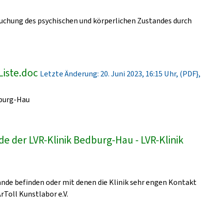
uchung des psychischen und körperlichen Zustandes durch
Liste.doc
Letzte Änderung: 20. Juni 2023, 16:15 Uhr, (PDF},
dburg-Hau
e der LVR-Klinik Bedburg-Hau - LVR-Klinik
lände befinden oder mit denen die Klinik sehr engen Kontakt
ArToll Kunstlabor e.V.