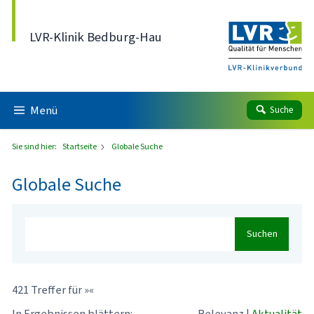
Direkt zum Inhalt
LVR-Klinik Bedburg-Hau
Menü
Suche
Sie sind hier:
Startseite
Globale Suche
Globale Suche
Suchen
421 Treffer für »«
In Ergebnissen blättern:
Relevanz
|
Aktualität