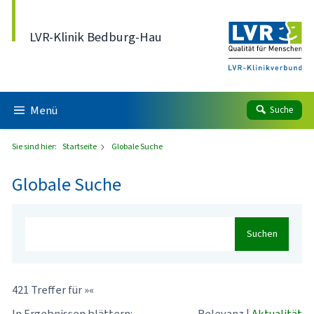
Direkt zum Inhalt
LVR-Klinik Bedburg-Hau
Menü
Suche
Sie sind hier:
Startseite
Globale Suche
Globale Suche
Suchen
421 Treffer für »«
In Ergebnissen blättern:
Relevanz
|
Aktualität