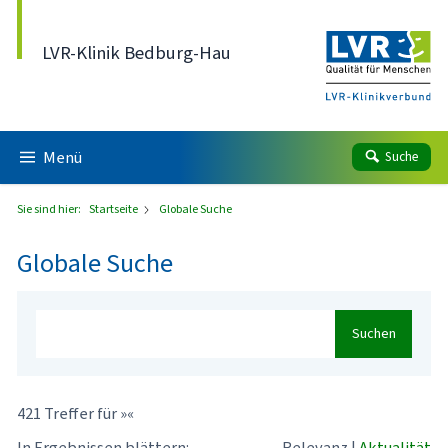
Direkt zum Inhalt
LVR-Klinik Bedburg-Hau
Menü
Suche
Sie sind hier:
Startseite
Globale Suche
Globale Suche
Suchen
421 Treffer für »«
In Ergebnissen blättern:
Relevanz
|
Aktualität