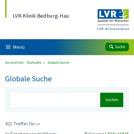
Direkt zum Inhalt
LVR-Klinik Bedburg-Hau
Menü
Suche
Sie sind hier:
Startseite
Globale Suche
Globale Suche
Suchen
421 Treffer für »«
In Ergebnissen blättern:
Relevanz
|
Aktualität