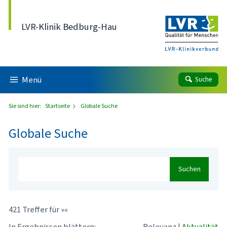
Direkt zum Inhalt
LVR-Klinik Bedburg-Hau
Menü
Suche
Sie sind hier:
Startseite
Globale Suche
Globale Suche
Suchen
421 Treffer für »«
In Ergebnissen blättern:
Relevanz
|
Aktualität