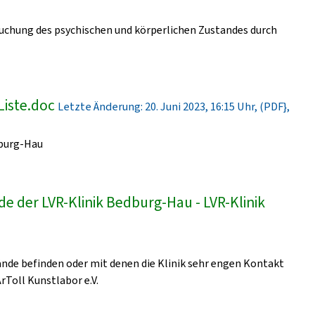
uchung des psychischen und körperlichen Zustandes durch
Liste.doc
Letzte Änderung: 20. Juni 2023, 16:15 Uhr, (PDF},
dburg-Hau
e der LVR-Klinik Bedburg-Hau - LVR-Klinik
lände befinden oder mit denen die Klinik sehr engen Kontakt
ArToll Kunstlabor e.V.