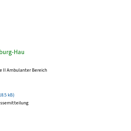
dburg-Hau
e II Ambulanter Bereich
18.5 kB)
essemitteilung