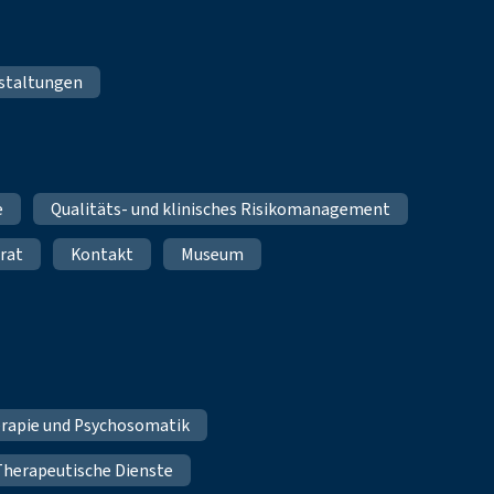
staltungen
e
Qualitäts- und klinisches Risikomanagement
rat
Kontakt
Museum
erapie und Psychosomatik
Therapeutische Dienste