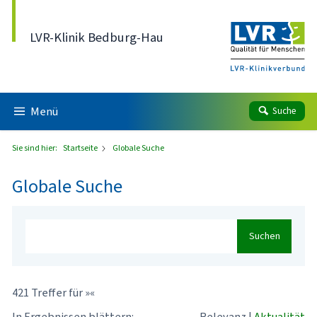
Direkt zum Inhalt
LVR-Klinik Bedburg-Hau
Menü
Suche
Sie sind hier:
Startseite
Globale Suche
Globale Suche
Suchen
421 Treffer für »«
In Ergebnissen blättern:
Relevanz
|
Aktualität