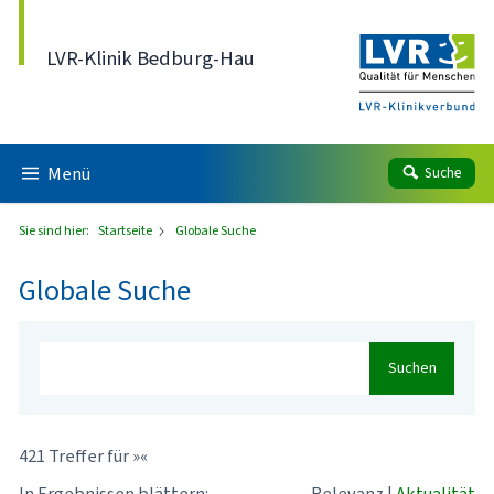
Direkt zum Inhalt
LVR-Klinik Bedburg-Hau
Menü
Suche
Sie sind hier:
Startseite
Globale Suche
Globale Suche
Suchen
421 Treffer für »«
In Ergebnissen blättern:
Relevanz
|
Aktualität