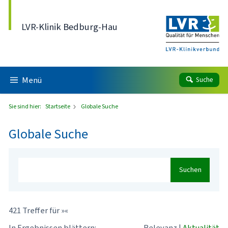
Direkt zum Inhalt
LVR-Klinik Bedburg-Hau
Menü
Suche
Sie sind hier:
Startseite
Globale Suche
Globale Suche
Suchen
421 Treffer für »«
In Ergebnissen blättern:
Relevanz
|
Aktualität