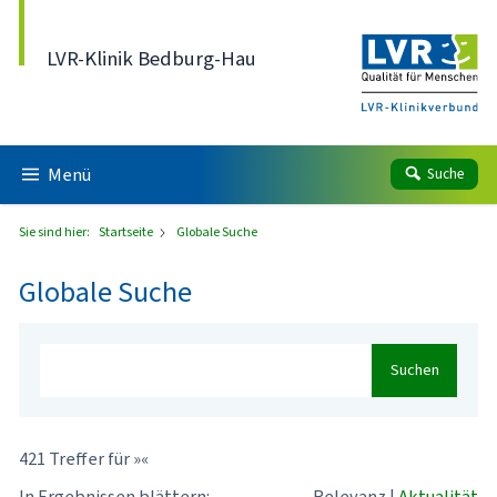
Direkt zum Inhalt
LVR-Klinik Bedburg-Hau
Menü
Suche
Sie sind hier:
Startseite
Globale Suche
Globale Suche
Suchen
421 Treffer für »«
In Ergebnissen blättern:
Relevanz
|
Aktualität