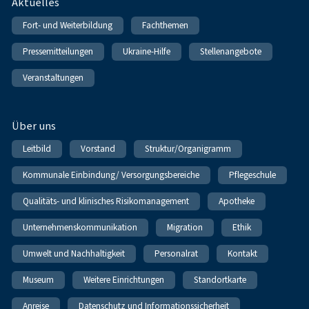
Fußnavigation
Aktuelles
Fort- und Weiterbildung
Fachthemen
Pressemitteilungen
Ukraine-Hilfe
Stellenangebote
Veranstaltungen
Über uns
Leitbild
Vorstand
Struktur/Organigramm
Kommunale Einbindung/ Versorgungsbereiche
Pflegeschule
Qualitäts- und klinisches Risikomanagement
Apotheke
Unternehmenskommunikation
Migration
Ethik
Umwelt und Nachhaltigkeit
Personalrat
Kontakt
Museum
Weitere Einrichtungen
Standortkarte
Anreise
Datenschutz und Informationssicherheit