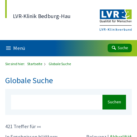
Direkt zum Inhalt
LVR-Klinik Bedburg-Hau
Menü
Suche
Sie sind hier:
Startseite
Globale Suche
Globale Suche
Suchen
421 Treffer für »«
In Ergebnissen blättern:
Relevanz
|
Aktualität