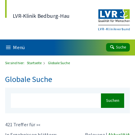
Direkt zum Inhalt
LVR-Klinik Bedburg-Hau
Menü
Suche
Sie sind hier:
Startseite
Globale Suche
Globale Suche
Suchen
421 Treffer für »«
In Ergebnissen blättern:
Relevanz
|
Aktualität