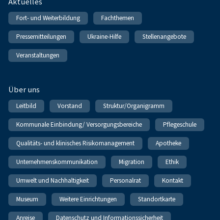
Fußnavigation
Aktuelles
Fort- und Weiterbildung
Fachthemen
Pressemitteilungen
Ukraine-Hilfe
Stellenangebote
Veranstaltungen
Über uns
Leitbild
Vorstand
Struktur/Organigramm
Kommunale Einbindung/ Versorgungsbereiche
Pflegeschule
Qualitäts- und klinisches Risikomanagement
Apotheke
Unternehmenskommunikation
Migration
Ethik
Umwelt und Nachhaltigkeit
Personalrat
Kontakt
Museum
Weitere Einrichtungen
Standortkarte
Anreise
Datenschutz und Informationssicherheit