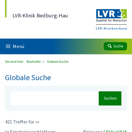
Direkt zum Inhalt
LVR-Klinik Bedburg-Hau
Menü
Suche
Sie sind hier:
Startseite
Globale Suche
Globale Suche
Suchen
421 Treffer für »«
In Ergebnissen blättern:
Relevanz
|
Aktualität