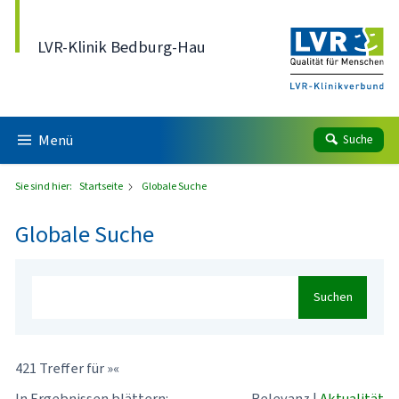
Direkt zum Inhalt
LVR-Klinik Bedburg-Hau
Menü
Suche
Sie sind hier:
Startseite
Globale Suche
Globale Suche
Suchen
421 Treffer für »«
In Ergebnissen blättern:
Relevanz
|
Aktualität