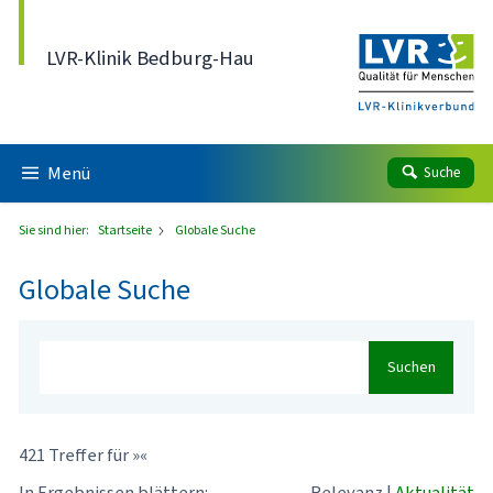
Direkt zum Inhalt
LVR-Klinik Bedburg-Hau
Menü
Suche
Sie sind hier:
Startseite
Globale Suche
Globale Suche
Suchen
421 Treffer für »«
In Ergebnissen blättern:
Relevanz
|
Aktualität