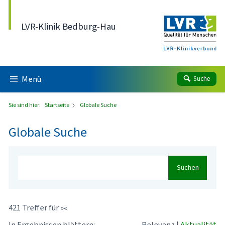
Direkt zum Inhalt
LVR-Klinik Bedburg-Hau
Menü
Suche
Sie sind hier:
Startseite
Globale Suche
Globale Suche
Suchen
421 Treffer für »«
In Ergebnissen blättern:
Relevanz
|
Aktualität