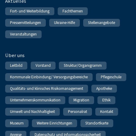
Fußnavigation
Aktuelles
Fort- und Weiterbildung
Fachthemen
Pressemitteilungen
Ukraine-Hilfe
Stellenangebote
Veranstaltungen
Über uns
Leitbild
Vorstand
Struktur/Organigramm
Kommunale Einbindung/ Versorgungsbereiche
Pflegeschule
Qualitäts- und klinisches Risikomanagement
Apotheke
Unternehmenskommunikation
Migration
Ethik
Umwelt und Nachhaltigkeit
Personalrat
Kontakt
Museum
Weitere Einrichtungen
Standortkarte
Anreise
Datenschutz und Informationssicherheit