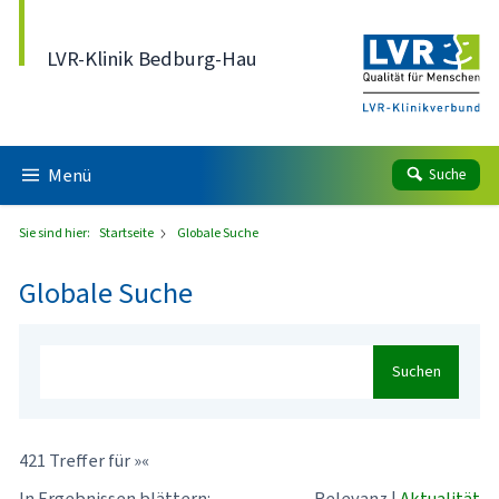
Direkt zum Inhalt
LVR-Klinik Bedburg-Hau
Menü
Suche
Sie sind hier:
Startseite
Globale Suche
Globale Suche
Suchen
421 Treffer für »«
In Ergebnissen blättern:
Relevanz
|
Aktualität