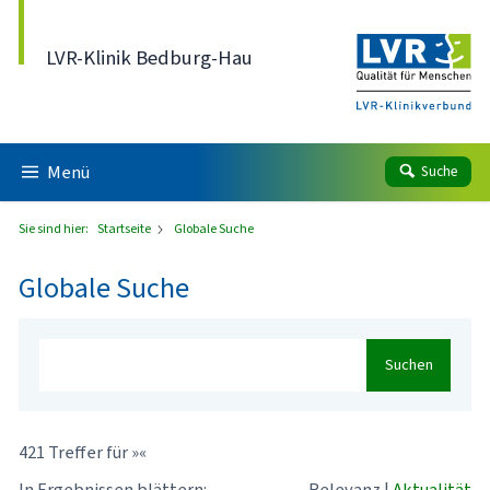
Direkt zum Inhalt
LVR-Klinik Bedburg-Hau
Menü
Suche
Sie sind hier:
Startseite
Globale Suche
Globale Suche
Suchen
421 Treffer für »«
In Ergebnissen blättern:
Relevanz
|
Aktualität