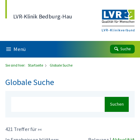
Direkt zum Inhalt
LVR-Klinik Bedburg-Hau
Menü
Suche
Sie sind hier:
Startseite
Globale Suche
Globale Suche
Suchen
421 Treffer für »«
In Ergebnissen blättern:
Relevanz
|
Aktualität