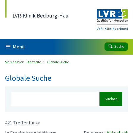
Direkt zum Inhalt
LVR-Klinik Bedburg-Hau
Menü
Suche
Sie sind hier:
Startseite
Globale Suche
Globale Suche
Suchen
421 Treffer für »«
In Ergebnissen blättern:
Relevanz
|
Aktualität