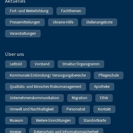
Fußnavigation
Aktuelles
Fort- und Weiterbildung
Fachthemen
Pressemitteilungen
Ukraine-Hilfe
Stellenangebote
Veranstaltungen
Über uns
Leitbild
Vorstand
Struktur/Organigramm
Kommunale Einbindung/ Versorgungsbereiche
Pflegeschule
Qualitäts- und klinisches Risikomanagement
Apotheke
Unternehmenskommunikation
Migration
Ethik
Umwelt und Nachhaltigkeit
Personalrat
Kontakt
Museum
Weitere Einrichtungen
Standortkarte
Anreise
Datenschutz und Informationssicherheit