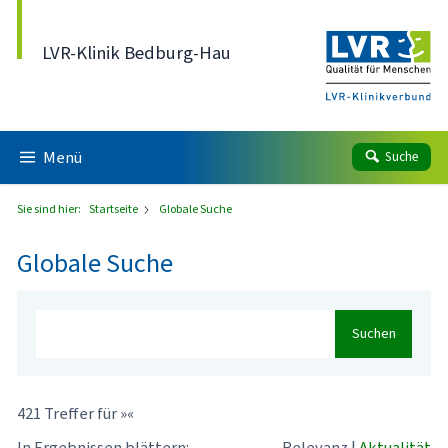
Direkt zum Inhalt
LVR-Klinik Bedburg-Hau
Menü
Suche
Sie sind hier:
Startseite
Globale Suche
Globale Suche
Suchen
421 Treffer für »«
In Ergebnissen blättern:
Relevanz
|
Aktualität