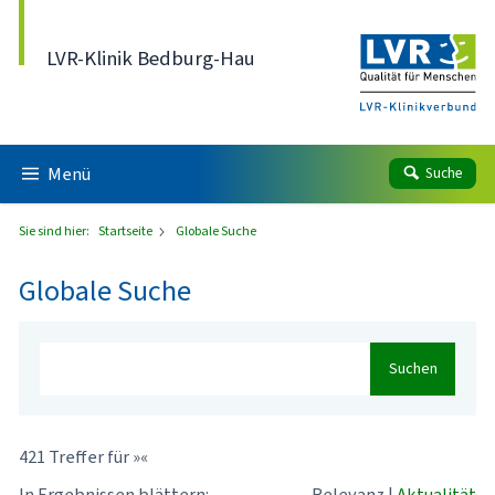
Direkt zum Inhalt
LVR-Klinik Bedburg-Hau
Menü
Suche
Sie sind hier:
Startseite
Globale Suche
Globale Suche
Suchen
421 Treffer für »«
In Ergebnissen blättern:
Relevanz
|
Aktualität