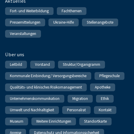
Fußnavigation
Aktuelles
Fort- und Weiterbildung
Fachthemen
Pressemitteilungen
Ukraine-Hilfe
Stellenangebote
Veranstaltungen
Über uns
Leitbild
Vorstand
Struktur/Organigramm
Kommunale Einbindung/ Versorgungsbereiche
Pflegeschule
Qualitäts- und klinisches Risikomanagement
Apotheke
Unternehmenskommunikation
Migration
Ethik
Umwelt und Nachhaltigkeit
Personalrat
Kontakt
Museum
Weitere Einrichtungen
Standortkarte
Anreise
Datenschutz und Informationssicherheit