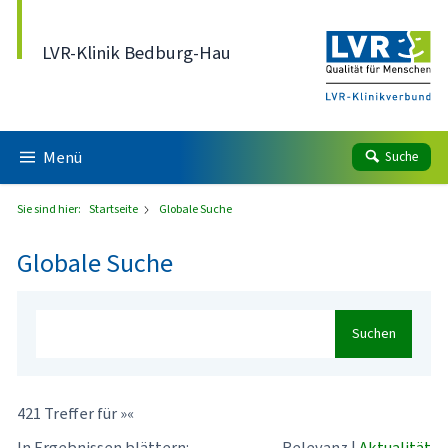
Direkt zum Inhalt
LVR-Klinik Bedburg-Hau
Menü
Suche
Sie sind hier:
Startseite
Globale Suche
Globale Suche
Suchen
421 Treffer für »«
In Ergebnissen blättern:
Relevanz
|
Aktualität