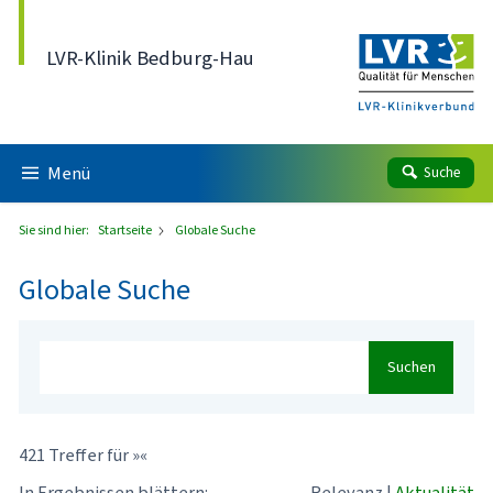
Direkt zum Inhalt
LVR-Klinik Bedburg-Hau
Menü
Suche
Sie sind hier:
Startseite
Globale Suche
Globale Suche
Suchen
421 Treffer für »«
In Ergebnissen blättern:
Relevanz
|
Aktualität