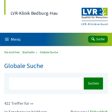
Direkt zum Inhalt
LVR-Klinik Bedburg-Hau
Menü
Suche
Sie sind hier:
Startseite
Globale Suche
Globale Suche
Suchen
421 Treffer für »«
In Ergebnissen blättern:
Relevanz
|
Aktualität