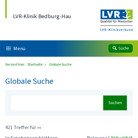
Direkt zum Inhalt
LVR-Klinik Bedburg-Hau
Menü
Suche
Sie sind hier:
Startseite
Globale Suche
Globale Suche
Suchen
421 Treffer für »«
In Ergebnissen blättern:
Relevanz
|
Aktualität