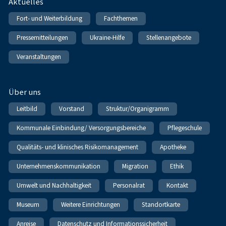
Fußnavigation
Aktuelles
Fort- und Weiterbildung
Fachthemen
Pressemitteilungen
Ukraine-Hilfe
Stellenangebote
Veranstaltungen
Über uns
Leitbild
Vorstand
Struktur/Organigramm
Kommunale Einbindung/ Versorgungsbereiche
Pflegeschule
Qualitäts- und klinisches Risikomanagement
Apotheke
Unternehmenskommunikation
Migration
Ethik
Umwelt und Nachhaltigkeit
Personalrat
Kontakt
Museum
Weitere Einrichtungen
Standortkarte
Anreise
Datenschutz und Informationssicherheit