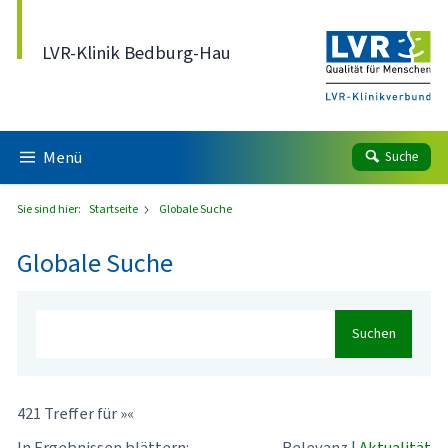
Direkt zum Inhalt
LVR-Klinik Bedburg-Hau
Menü
Suche
Sie sind hier:
Startseite
Globale Suche
Globale Suche
Suchen
421 Treffer für »«
In Ergebnissen blättern:
Relevanz
|
Aktualität