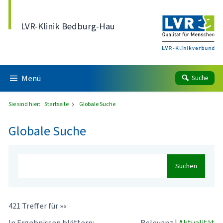
Direkt zum Inhalt
LVR-Klinik Bedburg-Hau
Menü
Suche
Sie sind hier:
Startseite
Globale Suche
Globale Suche
Suchen
421 Treffer für »«
In Ergebnissen blättern:
Relevanz
|
Aktualität