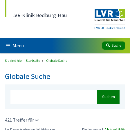
Direkt zum Inhalt
LVR-Klinik Bedburg-Hau
Menü
Suche
Sie sind hier:
Startseite
Globale Suche
Globale Suche
Suchen
421 Treffer für »«
In Ergebnissen blättern:
Relevanz
|
Aktualität